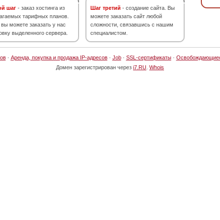
ой шаг
- заказ хостинга из
Шаг третий
- создание сайта. Вы
агаемых тарифных планов.
можете заказать сайт любой
 вы можете заказать у нас
сложности, связавшись с нашим
овку выделенного сервера.
специалистом.
ов
·
Аренда, покупка и продажа IP-адресов
·
Job
·
SSL-сертификаты
·
Освобождающие
Домен зарегистрирован через
i7.RU
.
Whois