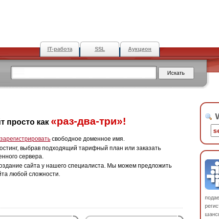
IT-работа
SSL
Аукцион
W
«раз-два-три»!
т просто как
зарегистрировать
свободное доменное имя.
остинг, выбрав подходящий тарифный план или заказать
енного сервера.
оздание сайта у нашего специалиста. Мы можем предложить
йта любой сложности.
пода
регис
шанс