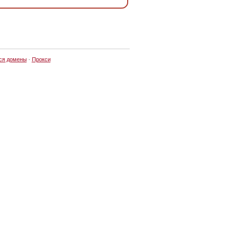
ся домены
·
Прокси