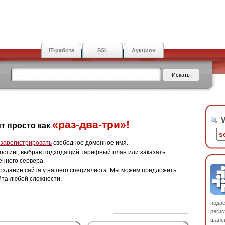
IT-работа
SSL
Аукцион
W
«раз-два-три»!
т просто как
зарегистрировать
свободное доменное имя.
остинг, выбрав подходящий тарифный план или заказать
енного сервера.
оздание сайта у нашего специалиста. Мы можем предложить
йта любой сложности.
пода
регис
шанс