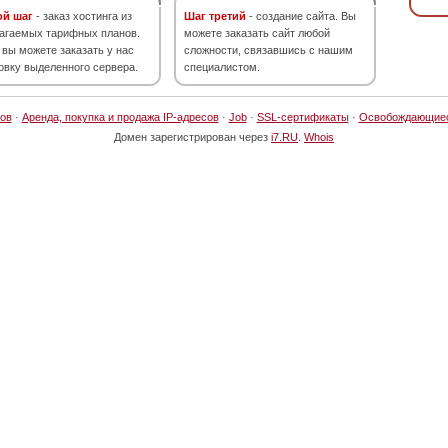
ой шаг
- заказ хостинга из
Шаг третий
- создание сайта. Вы
агаемых тарифных планов.
можете заказать сайт любой
 вы можете заказать у нас
сложности, связавшись с нашим
овку выделенного сервера.
специалистом.
ов
·
Аренда, покупка и продажа IP-адресов
·
Job
·
SSL-сертификаты
·
Освобождающие
Домен зарегистрирован через
i7.RU
.
Whois