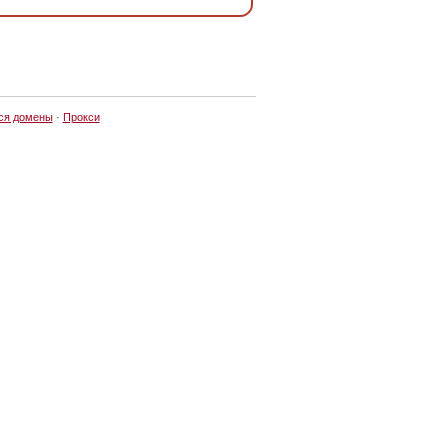
ся домены
·
Прокси